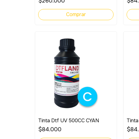
$260.000
$84
Tinta Dtf UV 500CC CYAN
Tint
$84.000
$84