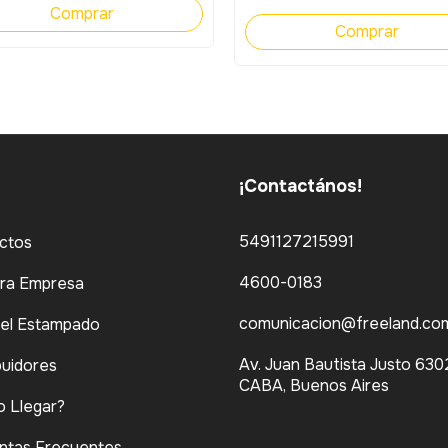
¡Contactános!
5491127215991
ctos
4600-0183
ra Empresa
comunicacion@freeland.com
del Estampado
Av. Juan Bautista Justo 630
buidores
CABA, Buenos Aires
 Llegar?
ntas Frecuentes