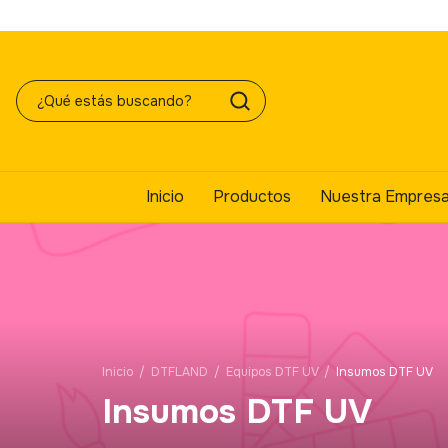
Inicio
Productos
Nuestra Empres
Inicio
/
DTFLAND
/
Equipos DTF UV
/
Insumos DTF UV
Insumos DTF UV