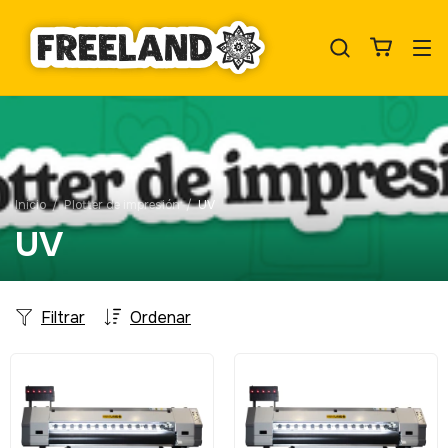
Inicio
/
Plotter de impresión
/
UV
UV
Filtrar
Ordenar