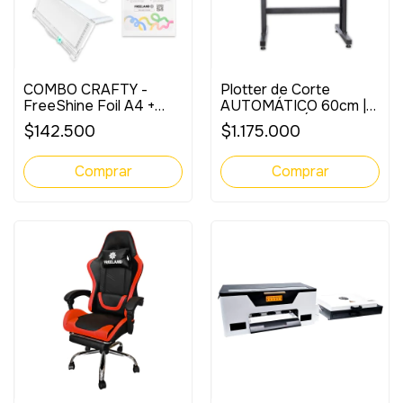
COMBO CRAFTY -
Plotter de Corte
FreeShine Foil A4 +
AUTOMÁTICO 60cm |
Pouch A4 125mic +
Con Lector Óptico
$142.500
$1.175.000
Guillotina FreeCut Flex
A4