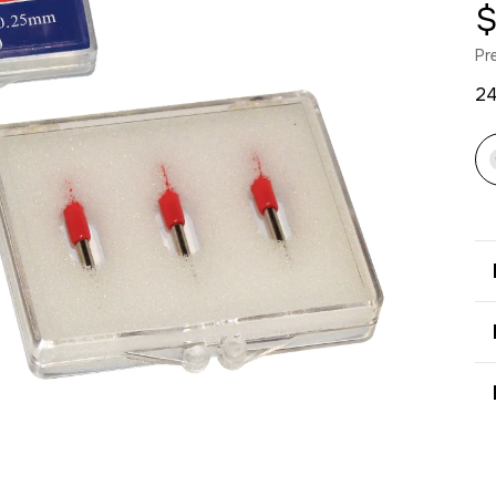
$
Pr
2