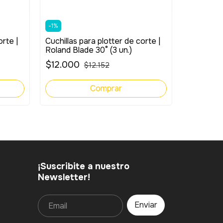
-
1
%
Tapete ad
orte |
Cuchillas para plotter de corte |
corte alf
Roland Blade 30° (3 un.)
84cm)
$44.00
$12.000
$12.152
¡Suscribite a nuestro
Newsletter!