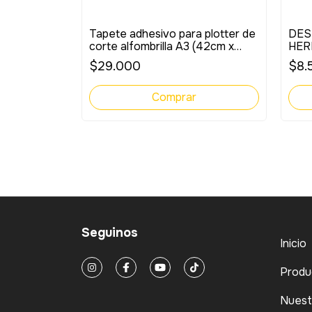
 plotter de
Tapete adhesivo para plotter de
DES
(59cm x
corte alfombrilla A3 (42cm x
HER
28cm)
$29.000
$8.
Seguinos
Inicio
Produ
Nuest