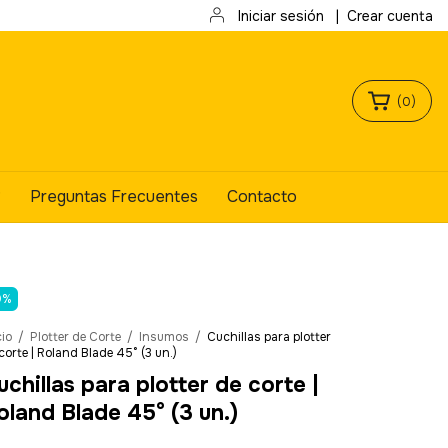
Iniciar sesión
|
Crear cuenta
(
0
)
?
Preguntas Frecuentes
Contacto
0
%
cio
/
Plotter de Corte
/
Insumos
/
Cuchillas para plotter
corte | Roland Blade 45° (3 un.)
uchillas para plotter de corte |
oland Blade 45° (3 un.)