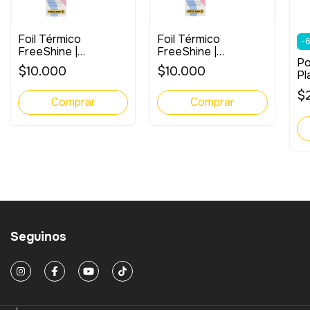
Foil Térmico
Foil Térmico
-
FreeShine |
FreeShine |
Po
Holográfico
Holográfico Plateado
$10.000
$10.000
Pl
Punteado
Ca
$
A4
Seguinos