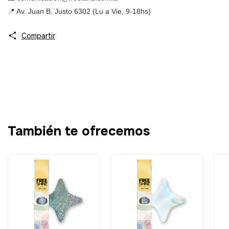
📍 Av. Juan B. Justo 6302 (Lu a Vie, 9-18hs)
Compartir
También te ofrecemos