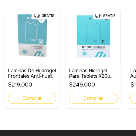
GRATIS
GRATIS
Laminas De Hydrogel
Laminas Hidrogel
La
Frontales Anti-huella
Para Tablets X20u
Au
(efecto matte)
Anti- Huella
$219.000
$249.000
$