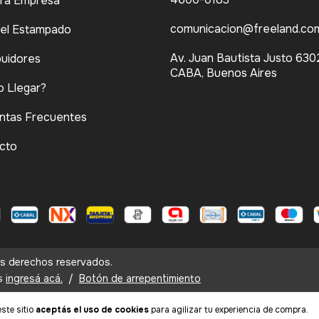
ra Empresa
comunicacion@freeland.com
del Estampado
Av. Juan Bautista Justo 630
buidores
CABA, Buenos Aires
 Llegar?
ntas Frecuentes
cto
os derechos reservados.
s
ingresá acá.
/
Botón de arrepentimiento
ste sitio
aceptás el uso de cookies
para agilizar tu experiencia de compra.