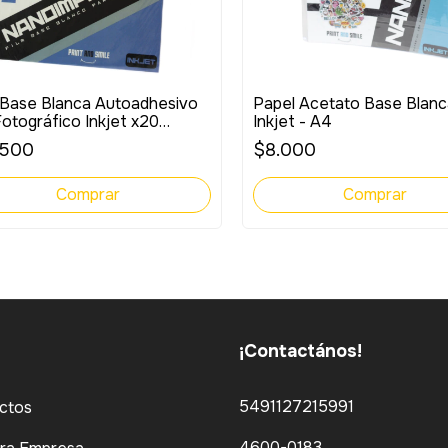
 Base Blanca Autoadhesivo
Papel Acetato Base Blanc
otográfico Inkjet x20
Inkjet - A4
nades
.500
$8.000
¡Contactános!
5491127215991
ctos
4600-0183