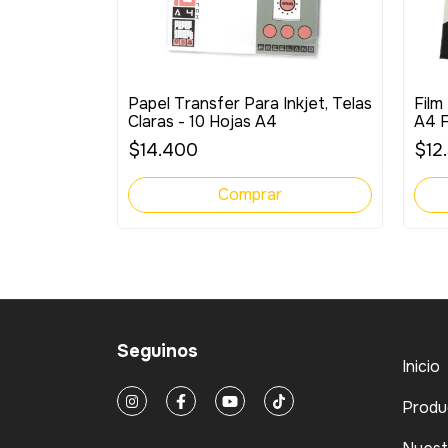
nografica
Papel Transfer Para Inkjet, Telas
Film
L Pico
Claras - 10 Hojas A4
A4 F
Uni
$14.400
$12
Seguinos
Inicio
Produ