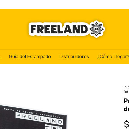
a
Guía del Estampado
Distribuidores
¿Cómo Llegar
Ini
fot
P
d
$