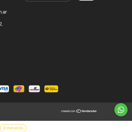
.ar
2,
Entendido