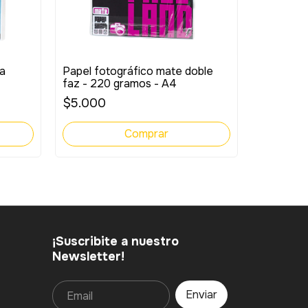
a
Papel fotográfico mate doble
faz - 220 gramos - A4
Tinta fot
$5.000
Epson Ma
original
$5.000
¡Suscribite a nuestro
Newsletter!