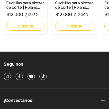
Cuchillas para plotter
Cuchillas para plotter
Cu
de corte | Roland
de corte | Roland
de
Blade 30° (3 un.)
Blade 45° (3 un.)
Bl
$12.000
$12.000
$
$12.152
$12.000
Seguinos
¡Contactános!