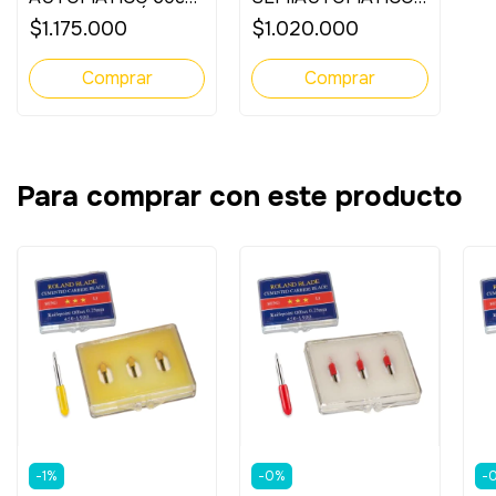
| Con Lector Óptico
120cm | Con Láser
$1.175.000
$1.020.000
Guía
Para comprar con este producto
-
1
%
-
0
%
-