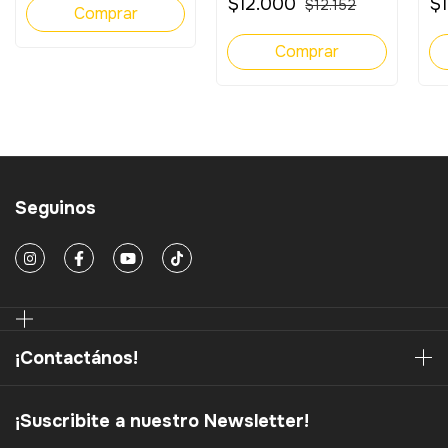
$12.000
$
$12.152
Seguinos
¡Contactános!
¡Suscribite a nuestro Newsletter!