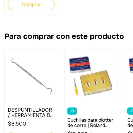
Para comprar con este producto
DESPUNTILLADOR
-
1
%
-
/ HERRAMIENTA DE
Cuchillas para plotter
Cu
PLOTEO
$8.500
de corte | Roland
de
Blade 30° (3 un.)
Bl