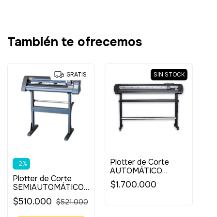
También te ofrecemos
SIN STOCK
GRATIS
Plotter de Corte
-
2
%
AUTOMÁTICO
Plotter de Corte
120cm | Con Lector
$1.700.000
SEMIAUTOMÁTICO
Óptico
60cm (Modelo PE) |
$510.000
$521.000
Con Láser Guía