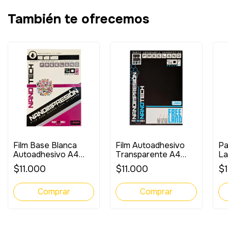
También te ofrecemos
Pa
Film Base Blanca
Film Autoadhesivo
La
Autoadhesivo A4
Transparente A4
10
Fotográfico Laser
Fotográfico Laser
$
$11.000
$11.000
x20 Uninades
x20 unidades