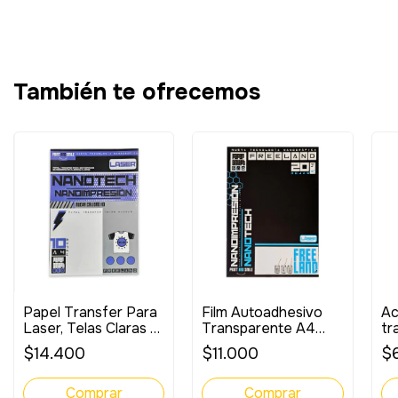
También te ofrecemos
Papel Transfer Para
Film Autoadhesivo
Ac
Laser, Telas Claras -
Transparente A4
tr
10 Hojas A4
Fotográfico Laser
la
$14.400
$11.000
$
x20 unidades