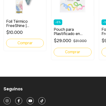
Foil Térmico
-
6
%
-
1
FreeShine |
Pouch para
Fo
Holográfico
$10.000
Plastificado en
Fr
Punteado
Caliente FreeShine |
$29.000
$
$31.000
A4 | 150 micrones
Seguinos